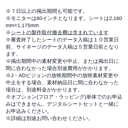
※
７日以上の掲出期間も可能です。
※
モニターは60インチとなります。シートは2,160
mm×1,175
mm
※
シートの製作取付撤去費は含まれて
います
※
審査終了したシートのデータ入稿は１０営業日
前、サイネージのデータ入稿は５営業日前となり
ます。
※
掲出期間中の素材変更や中止、または掲出日に
間に合わなかった場合別途費用がかかります
。
※
J
・
AD
ビジョンの放映期間中の放映素材変更や
中止をする場合、素材納品日に間に合わなかった
場合は、別途料金がかかります。
※
オプション
(
フロア・ラッピング
)
単体でのお申込
みはできません。デジタルシートセットと一緒に
お申込みください。
※
詳細は別途お問い合わせください。