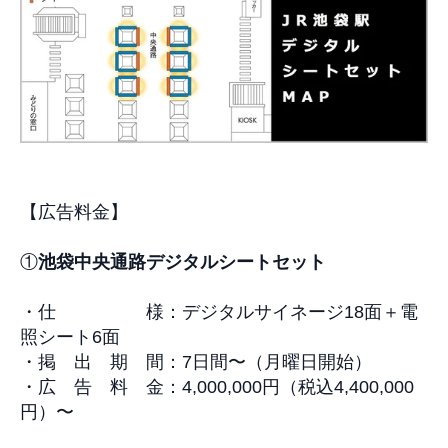
【
広告料金
】
①
池
袋中央通路デジタルシートセット
・
仕 様：デジタルサイネージ18面＋電
照シート6面
・掲 出 期 間：7日間
〜
（月曜日開始）
・広 告 料 金：4,000,000円（税込4,400,000
円）
〜