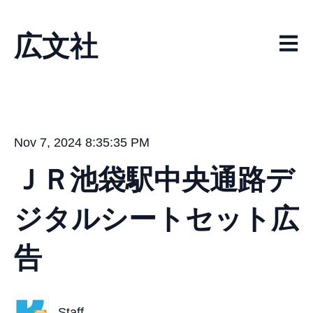
広文社
メイ
Nov 7, 2024 8:35:35 PM
ＪＲ池袋駅中央通路デ
ジタルシートセット広
告
Staff