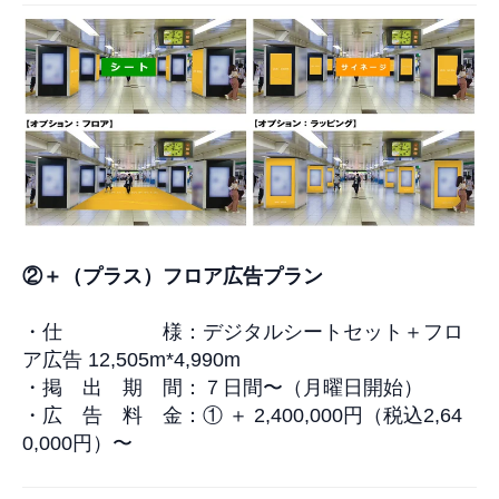
②＋（プラス）フロア広告プラン
・仕 様：デジタルシートセット＋フロ
ア広告
12,505m*4,990m
・掲 出 期 間：７日間
〜
（月曜日開始）
・広 告 料 金
：
①
＋
2,400,000
円
（
税込
2,64
0,00
0
円
）
〜