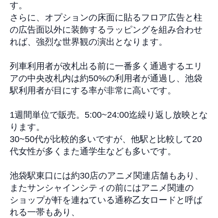
す。
さらに、オプションの床面に貼るフロア広告と柱
の広告面以外に装飾するラッピングを組み合わせ
れば、強烈な世界観の演出となります。
列車利用者が改札出る前に一番多く通過するエリ
アの中央改札内は約
50%
の利用者が通過し、池袋
駅利用者が目にする率が非常に高いです。
1
週間単位で販売。
5:00~24:00
迄繰り返し放映とな
ります。
30~50
代が比較的多いですが、他駅と比較して
20
代女性が多くまた通学生なども多いです。
池袋駅東口には約
30
店のアニメ関連店舗もあり、
またサンシャインシティの前にはアニメ関連の
ショップが軒を連ねている通称乙女ロードと呼ば
れる一帯もあり、