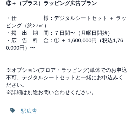
③
＋（プラス）ラッピング広告プラン
・仕 様：デジタルシートセット ＋ ラッ
ピング（約
27㎡
）
・掲 出 期 間：７日間
〜
（月曜日開始）
・広 告 料 金
：①
＋
1,600,000
円
（
税込
1
,76
0,000
円
）
〜
※
オプション
(
フロア・ラッピング
)
単体での
お申込
不可、デ
ジタルシートセットと一緒にお申込みく
ださい。
※
詳細は別途お問い合わせください。
駅広告