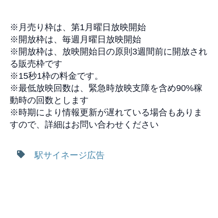
※
月売り枠は、
第
1
月曜日
放映開始
※
開放枠は、
毎週月曜日放映開始
※
開放枠は、放映開始日の原則
3
週間前に開放され
る販売枠です
※
1
5
秒
1
枠
の料金です。
※
最低放映回数は、緊急時放映支障を含め
90%
稼
動時の回数とします
※時期により情報更新が遅れている場合もありま
すので、
詳細はお問い合わせください
駅サイネージ広告