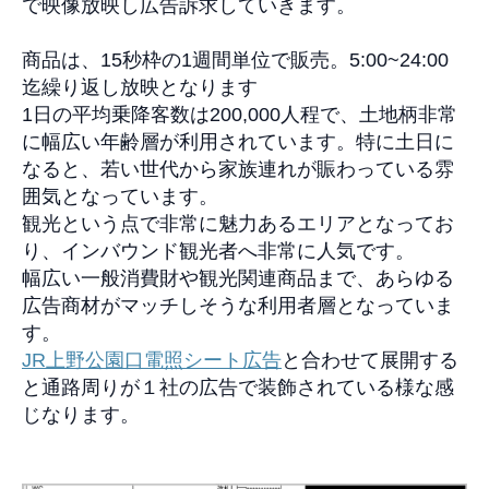
で映像放映し広告訴求していきます。
商品は、
15
秒枠の
1
週間単位で販売。
5:00~24:00
迄繰り返し放映となります
1
日の平均乗降客数は
200,000
人程で、土地柄非常
に幅広い年齢層が利用されています。特に土日に
なると、若い世代から家族連れが賑わっている雰
囲気となっています。
観光という点で非常に魅力あるエリアとなってお
り、インバウンド観光者へ非常に人気です。
幅広い一般消費財や観光関連商品まで、あらゆる
広告商材がマッチしそうな利用者層となっていま
す。
JR上野公園口電照シート
広告
と合わせて展開する
と
通路周りが
１社の広告で装飾されている様な感
じなります。