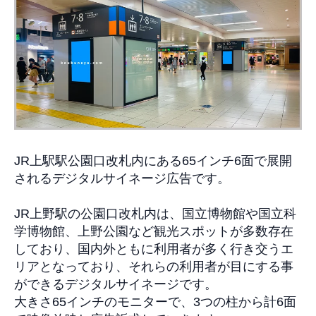
JR
上駅駅公園口改札内にある
65
インチ
6
面で展開
されるデジタルサイネージ広告です。
JR
上野
駅の公園口改札内は、国立博物館や国立科
学博物館、上野公園など観光スポットが多数存在
しており、国内外ともに利用者が多く行き交うエ
リアとなっており、それらの利用者が目にする事
ができる
デジタルサイネージです。
大きさ
65
インチのモニターで、
3
つの柱から計
6
面