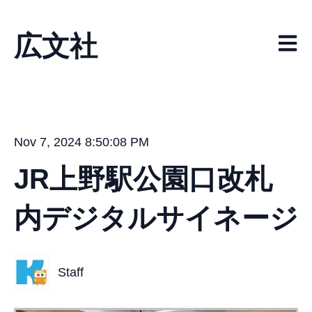
広文社
メイ
Nov 7, 2024 8:50:08 PM
JR上野駅公園口改札
内デジタルサイネージ
Staff