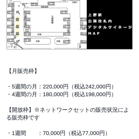
【
月販売枠
】
・5週間の月：22
0,000
円（税込
242,000
円）
・4週間の月：
180,000
円（税込
198,000
円）
【
開放枠
】※
ネットワークセットの販売状況によ
る販売枠です
・1週間 ：
70,000
円（税込
77,000
円）