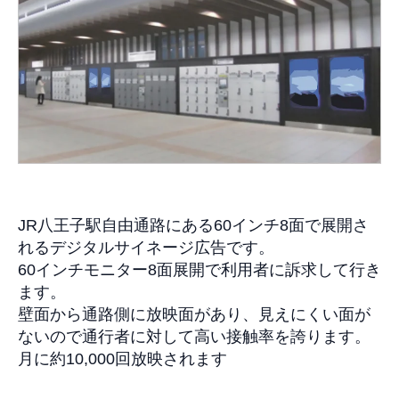
JR
八王子駅自由通路にある
60
インチ
8
面で展開さ
れるデジタルサイネージ広告です。
60
インチモニター
8
面展開で利用者に訴求して行き
ます。
壁面から通路側に放映面があり、見えにくい面が
ないので通行者に対して高い接触率を誇ります。
月に約10,000回放映されます