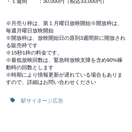
・１週間 ：
30,000
円（税込
33,000
円）
※
月売り枠は、第１月曜日放映開始
※
開放枠は、
毎週月曜日放映開始
※
開放枠は、放映開始日の原則
3
週間前に開放され
る販売枠です
※15
秒1枠の料金です。
※
最低放映回数は、緊急時放映支障を含め
90%
稼
動時の回数とします
※時期により情報更新が遅れている場合もありま
すので、
詳細はお問い合わせください
駅サイネージ広告