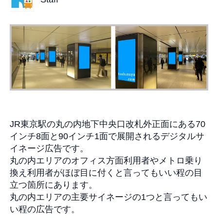
JR
東京駅
の丸の内地下中央口改札外正面にある
7
0
インチ
8
面と
90
インチ
1
面で展開されるデジタルサ
イネージ広告です。
丸の内エリアのオフィス方面利用者やメトロ乗り
換え利用者がほぼ目に付くと言ってもいい程の目
立つ箇所にあります。
丸の内エリアの主要サイネージの
1
つと言ってもい
い程の広告です。